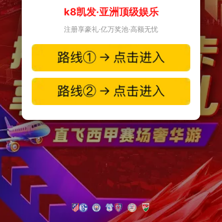
k8凯发·亚洲顶级娱乐
注册享豪礼·亿万奖池·高额无忧