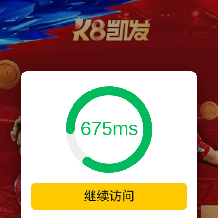
675ms